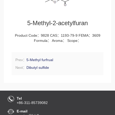
5-Methyl-2-acetylfuran
Product Code：9828 CAS：1193-79-9 FEMA：3609
Formula： Aroma： Scope：
Prev：
5-Methyl furfrual
Next：
Dibutyl sulfide
Tel
+86-311-85739082
E-mail